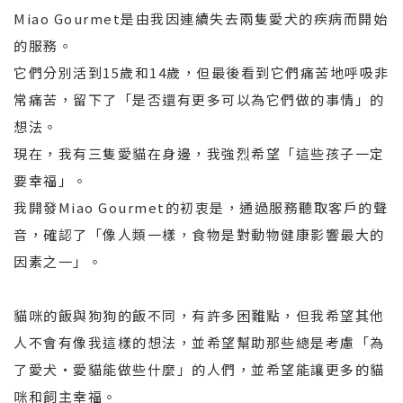
Miao Gourmet是由我因連續失去兩隻愛犬的疾病而開始
的服務。
它們分別活到15歲和14歲，但最後看到它們痛苦地呼吸非
常痛苦，留下了「是否還有更多可以為它們做的事情」的
想法。
現在，我有三隻愛貓在身邊，我強烈希望「這些孩子一定
要幸福」。
我開發Miao Gourmet的初衷是，通過服務聽取客戶的聲
音，確認了「像人類一樣，食物是對動物健康影響最大的
因素之一」。
貓咪的飯與狗狗的飯不同，有許多困難點，但我希望其他
人不會有像我這樣的想法，並希望幫助那些總是考慮「為
了愛犬・愛貓能做些什麼」的人們，並希望能讓更多的貓
咪和飼主幸福。